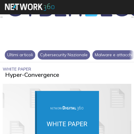
Ultimi articoli
Cybersecurity Nazionale
Malware e attacchi
WHITE PAPER
Hyper-Convergence