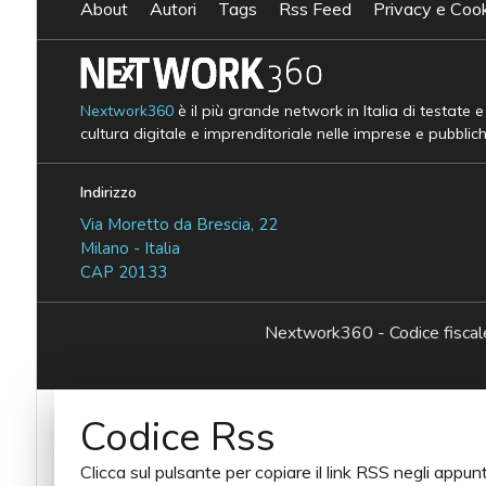
About
Autori
Tags
Rss Feed
Privacy e Cook
Nextwork360
è il più grande network in Italia di testate 
cultura digitale e imprenditoriale nelle imprese e pubblic
Indirizzo
Via Moretto da Brescia, 22
Milano - Italia
CAP 20133
Nextwork360 - Codice fisc
Codice Rss
Clicca sul pulsante per copiare il link RSS negli appunt