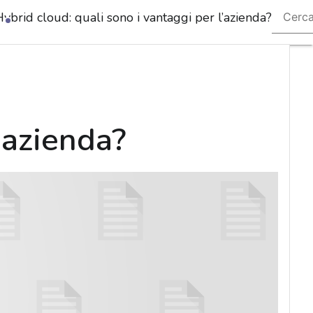
ybrid cloud: quali sono i vantaggi per l’azienda?
Ultimi
articoli
Cyberse
Naziona
Malwar
e
attacchi
’azienda?
Norme 
adegua
Soluzion
aziendal
Cultura
cyber
News,
attualità