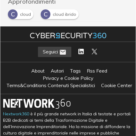
Approfondimenti
C
C
cloud
cloud ibrido
C
C
cloud management
cloud migration
H
M
hybrid cloud
multicloud
Seguici
About
Autori
Tags
Rss Feed
Privacy e Cookie Policy
Terms&Conditions Contenuti Specialistici
Cookie Center
Nextwork360
è il più grande network in Italia di testate e portali
B2B dedicati ai temi della Trasformazione Digitale e
dell’Innovazione Imprenditoriale. Ha la missione di diffondere la
cultura digitale e imprenditoriale nelle imprese e pubbliche