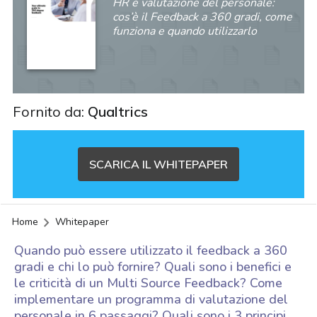
HR e valutazione del personale:
cos’è il Feedback a 360 gradi, come
funziona e quando utilizzarlo
Fornito da:
Qualtrics
SCARICA IL WHITEPAPER
Home
Whitepaper
Quando può essere utilizzato il feedback a 360
gradi e chi lo può fornire? Quali sono i benefici e
le criticità di un Multi Source Feedback? Come
implementare un programma di valutazione del
acy
personale in 6 passaggi? Quali sono i 3 principi