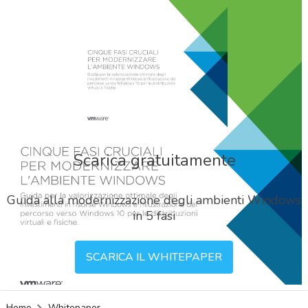
Scarica gratuitamente
Guida alla modernizzazione degli ambienti Windows
in 5 fasi
SCARICA IL WHITEPAPER
acy
Home
Whitepaper