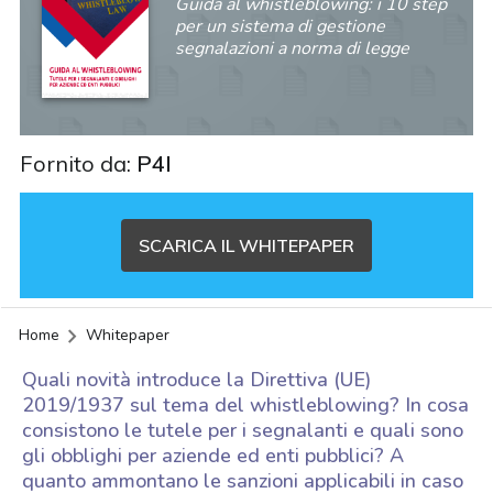
Guida al whistleblowing: i 10 step
per un sistema di gestione
segnalazioni a norma di legge
Fornito da:
P4I
SCARICA IL WHITEPAPER
Home
Whitepaper
Quali novità introduce la Direttiva (UE)
2019/1937 sul tema del whistleblowing? In cosa
consistono le tutele per i segnalanti e quali sono
gli obblighi per aziende ed enti pubblici? A
acy
quanto ammontano le sanzioni applicabili in caso