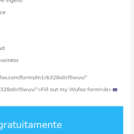
ve vigenti
nce
ud
business
wufoo.com/forms/m1rb328o0rl5wuv/”
rb328o0rl5wuv/”>Fill out my Wufoo form!</a>
gratuitamente