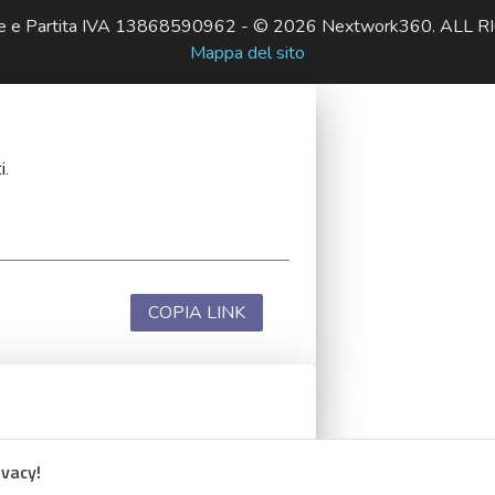
ale e Partita IVA 13868590962 - © 2026 Nextwork360. AL
Mappa del sito
i.
COPIA LINK
i.
ivacy!