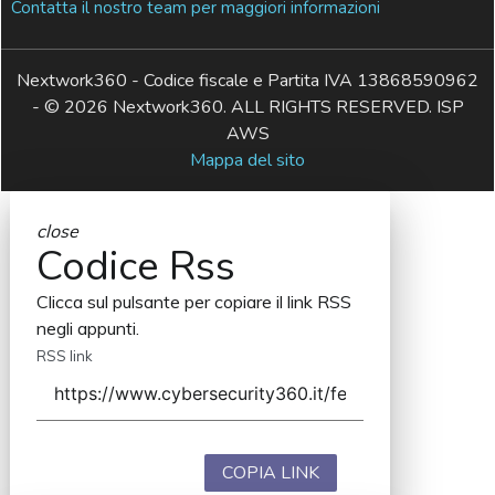
Contatta il nostro team per maggiori informazioni
Nextwork360 - Codice fiscale e Partita IVA 13868590962
- © 2026 Nextwork360. ALL RIGHTS RESERVED. ISP
AWS
Mappa del sito
close
Codice Rss
Clicca sul pulsante per copiare il link RSS
negli appunti.
RSS link
COPIA LINK