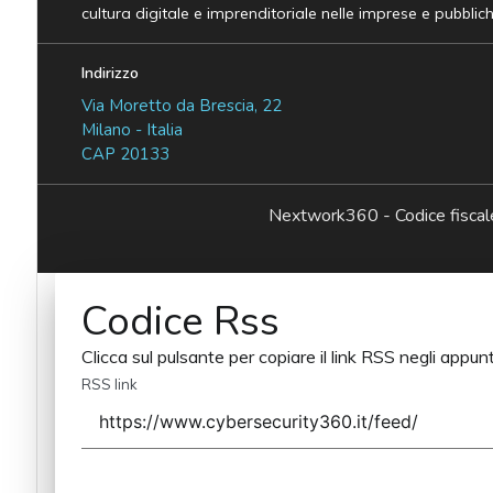
cultura digitale e imprenditoriale nelle imprese e pubblic
Indirizzo
Via Moretto da Brescia, 22
Milano - Italia
CAP 20133
Nextwork360 - Codice fisc
Codice Rss
Clicca sul pulsante per copiare il link RSS negli appunt
RSS link