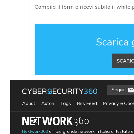
Compila il form e ricevi subito il white
Scarica 
SCARIC
Seguici
About
Autori
Tags
Rss Feed
Privacy e Cook
Nextwork360
è il più grande network in Italia di testate 