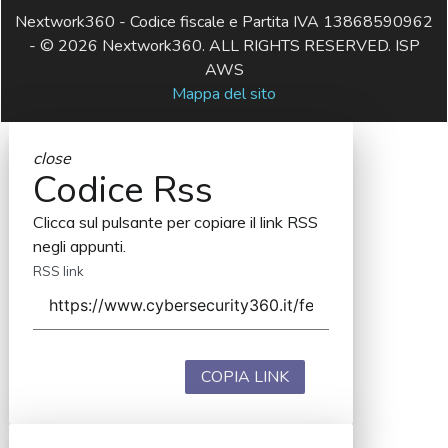
Nextwork360 - Codice fiscale e Partita IVA 13868590962
- © 2026 Nextwork360. ALL RIGHTS RESERVED. ISP
AWS
Mappa del sito
close
Codice Rss
Clicca sul pulsante per copiare il link RSS
negli appunti.
RSS link
COPIA LINK