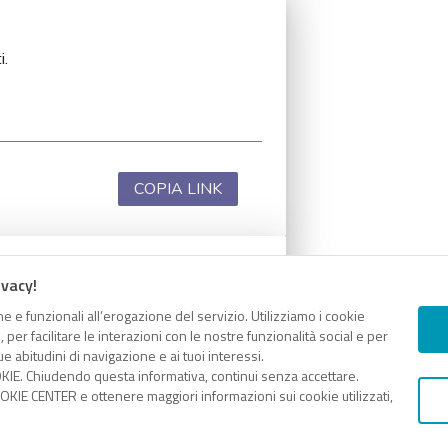
i.
COPIA LINK
ivacy!
i.
e e funzionali all’erogazione del servizio. Utilizziamo i cookie
er facilitare le interazioni con le nostre funzionalità social e per
e abitudini di navigazione e ai tuoi interessi.
KIE. Chiudendo questa informativa, continui senza accettare.
KIE CENTER e ottenere maggiori informazioni sui cookie utilizzati,
COPIA LINK