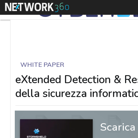
Menu
WHITE PAPER
eXtended Detection & Re
della sicurezza informati
Scarica