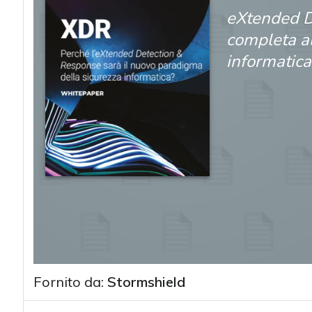
eXtended D
completa a
informatica
Fornito da:
Stormshield