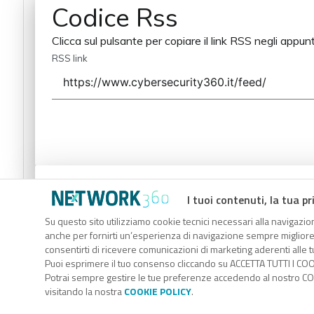
Codice Rss
Clicca sul pulsante per copiare il link RSS negli appunt
RSS link
Codice Rss
I tuoi contenuti, la tua pr
Clicca sul pulsante per copiare il link RSS negli appunt
Su questo sito utilizziamo cookie tecnici necessari alla navigazion
anche per fornirti un’esperienza di navigazione sempre migliore, p
RSS link
consentirti di ricevere comunicazioni di marketing aderenti alle tu
Puoi esprimere il tuo consenso cliccando su ACCETTA TUTTI I COO
Potrai sempre gestire le tue preferenze accedendo al nostro COO
visitando la nostra
COOKIE POLICY
.