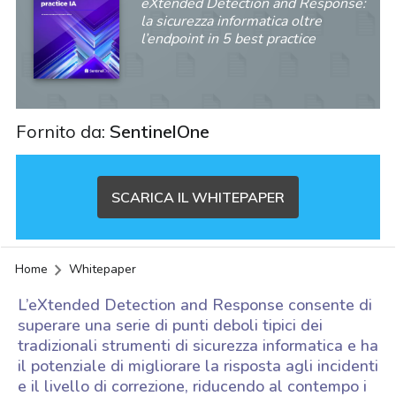
eXtended Detection and Response:
la sicurezza informatica oltre
l’endpoint in 5 best practice
Fornito da:
SentinelOne
SCARICA IL WHITEPAPER
Home
Whitepaper
L’eXtended Detection and Response consente di
superare una serie di punti deboli tipici dei
tradizionali strumenti di sicurezza informatica e ha
il potenziale di migliorare la risposta agli incidenti
acy
e il livello di correzione, riducendo al contempo i