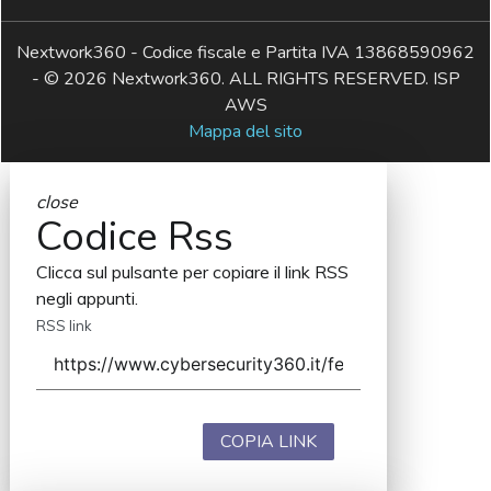
Nextwork360 - Codice fiscale e Partita IVA 13868590962
- © 2026 Nextwork360. ALL RIGHTS RESERVED. ISP
AWS
Mappa del sito
close
Codice Rss
Clicca sul pulsante per copiare il link RSS
negli appunti.
RSS link
COPIA LINK