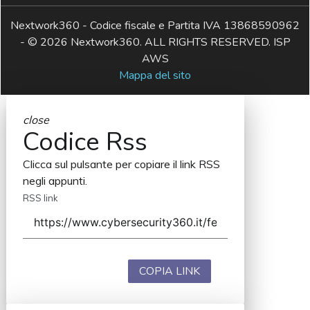
Nextwork360 - Codice fiscale e Partita IVA 13868590962
- © 2026 Nextwork360. ALL RIGHTS RESERVED. ISP
AWS
Mappa del sito
close
Codice Rss
Clicca sul pulsante per copiare il link RSS
negli appunti.
RSS link
COPIA LINK