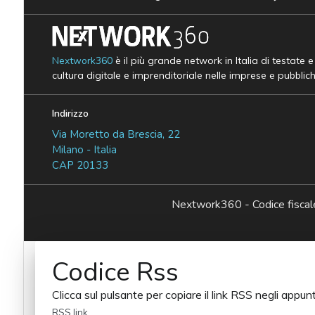
Nextwork360
è il più grande network in Italia di testate 
cultura digitale e imprenditoriale nelle imprese e pubblic
Indirizzo
Via Moretto da Brescia, 22
Milano - Italia
CAP 20133
Nextwork360 - Codice fisc
Codice Rss
Clicca sul pulsante per copiare il link RSS negli appunt
RSS link