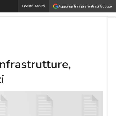
nterprise networking: come gestire le infrastrutture, ab
I nostri servizi
Aggiungi tra i preferiti su Google
nfrastrutture,
i