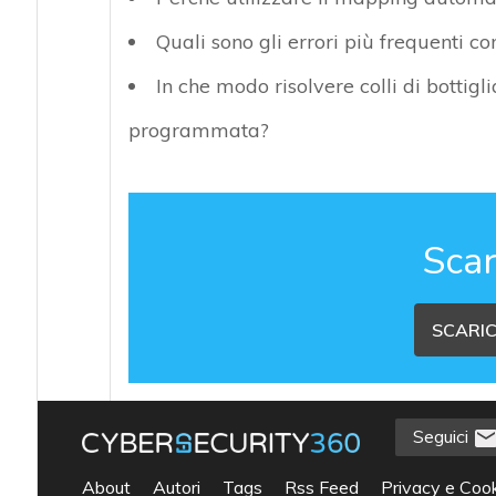
Quali sono gli errori più frequenti co
In che modo risolvere colli di bottig
programmata?
Scar
SCARIC
Seguici
About
Autori
Tags
Rss Feed
Privacy e Cook