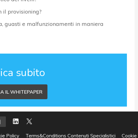
n il provisioning?
lia, guasti e malfunzionamenti in maniera
ica subito
A IL WHITEPAPER
ie Policy
Terms&Conditions Contenuti Specialistici
Cookie