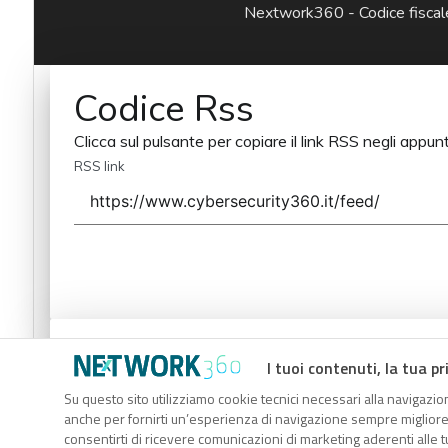
Nextwork360 - Codice fisc
Codice Rss
Clicca sul pulsante per copiare il link RSS negli appunt
RSS link
Codice Rss
I tuoi contenuti, la tua pr
Clicca sul pulsante per copiare il link RSS negli appunt
Su questo sito utilizziamo cookie tecnici necessari alla navigazion
anche per fornirti un’esperienza di navigazione sempre migliore, p
RSS link
consentirti di ricevere comunicazioni di marketing aderenti alle tu