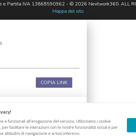
ale e Partita IVA 13868590962 - © 2026 Nextwork360. AL
Mappa del sito
i.
COPIA LINK
ivacy!
i.
e e funzionali all’erogazione del servizio. Utilizziamo i cookie
er facilitare le interazioni con le nostre funzionalità social e per
e abitudini di navigazione e ai tuoi interessi.