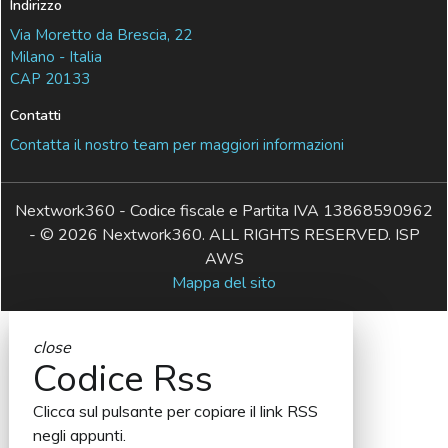
Indirizzo
Via Moretto da Brescia, 22
Milano - Italia
CAP 20133
Contatti
Contatta il nostro team per maggiori informazioni
Nextwork360 - Codice fiscale e Partita IVA 13868590962
- © 2026 Nextwork360. ALL RIGHTS RESERVED. ISP
AWS
Mappa del sito
close
Codice Rss
Clicca sul pulsante per copiare il link RSS
negli appunti.