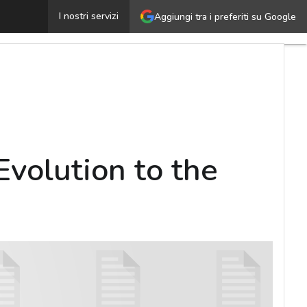
***ENGITEL*** 2011 Virtualization and Evolution to th
I nostri servizi
Aggiungi tra i preferiti su Google
volution to the