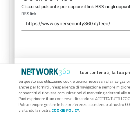
Clicca sul pulsante per copiare il link RSS negli appunt
RSS link
Codice Rss
I tuoi contenuti, la tua pr
Clicca sul pulsante per copiare il link RSS negli appunt
Su questo sito utilizziamo cookie tecnici necessari alla navigazion
anche per fornirti un’esperienza di navigazione sempre migliore, p
RSS link
consentirti di ricevere comunicazioni di marketing aderenti alle tu
Puoi esprimere il tuo consenso cliccando su ACCETTA TUTTI I COO
Potrai sempre gestire le tue preferenze accedendo al nostro COO
visitando la nostra
COOKIE POLICY
.