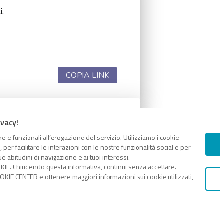
i.
COPIA LINK
ivacy!
i.
e e funzionali all’erogazione del servizio. Utilizziamo i cookie
er facilitare le interazioni con le nostre funzionalità social e per
e abitudini di navigazione e ai tuoi interessi.
KIE. Chiudendo questa informativa, continui senza accettare.
KIE CENTER e ottenere maggiori informazioni sui cookie utilizzati,
COPIA LINK