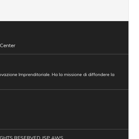
 Center
novazione Imprenditoriale. Ha la missione di diffondere la
L RIGHTS RESERVED. ISP AWS