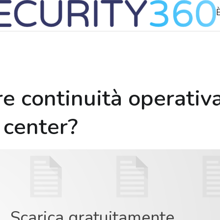
È
re continuità operati
 center?
Scarica gratuitamente