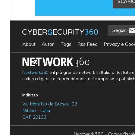
SCARIC
Seguici
About
Autori
Tags
Rss Feed
Privacy e Cook
Nextwork360
è il più grande network in Italia di testate 
cultura digitale e imprenditoriale nelle imprese e pubblic
Indirizzo
Via Moretto da Brescia, 22
Milano - Italia
CAP 20133
Nextwork360 - Codice fisc