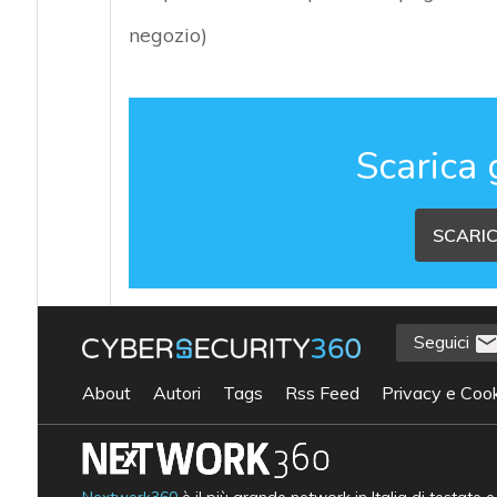
negozio)
Scarica 
SCARIC
Seguici
About
Autori
Tags
Rss Feed
Privacy e Cook