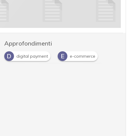
Approfondimenti
D
E
digital payment
e-commerce
G
P
P
gdpr
pagamenti
PSD2