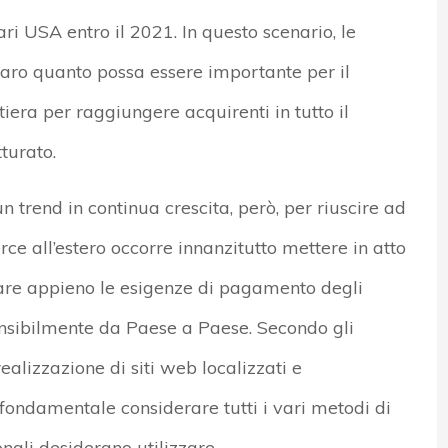
ari USA entro il 2021. In questo scenario, le
iaro quanto possa essere importante per il
tiera per raggiungere acquirenti in tutto il
turato.
 trend in continua crescita, però, per riuscire ad
e all’estero occorre innanzitutto mettere in atto
fare appieno le esigenze di pagamento degli
sensibilmente da Paese a Paese. Secondo gli
realizzazione di siti web localizzati e
è fondamentale considerare tutti i vari metodi di
nali desiderano utilizzare.