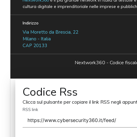
Nextwork360
è il più grande network in Italia di testate 
cultura digitale e imprenditoriale nelle imprese e pubblic
Indirizzo
Via Moretto da Brescia, 22
Milano - Italia
CAP 20133
Nextwork360 - Codice fisc
Codice Rss
Clicca sul pulsante per copiare il link RSS negli appunt
RSS link