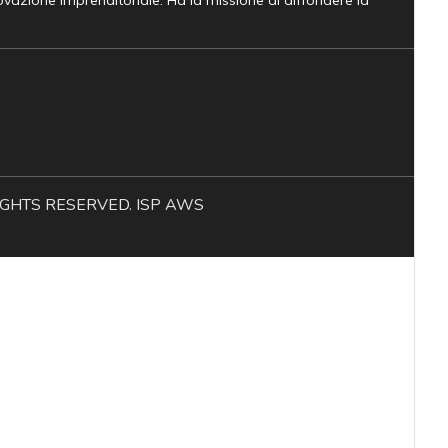
novazione Imprenditoriale. Ha la missione di diffondere la
L RIGHTS RESERVED. ISP AWS