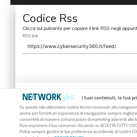
Codice Rss
Clicca sul pulsante per copiare il link RSS negli appunt
RSS link
Codice Rss
I tuoi contenuti, la tua pr
Clicca sul pulsante per copiare il link RSS negli appunt
Su questo sito utilizziamo cookie tecnici necessari alla navigazion
anche per fornirti un’esperienza di navigazione sempre migliore, p
RSS link
consentirti di ricevere comunicazioni di marketing aderenti alle tu
Puoi esprimere il tuo consenso cliccando su ACCETTA TUTTI I COO
Potrai sempre gestire le tue preferenze accedendo al nostro COO