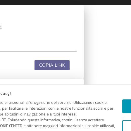
i.
COPIA LINK
ivacy!
i.
e e funzionali all’erogazione del servizio. Utilizziamo i cookie
er facilitare le interazioni con le nostre funzionalità social e per
e abitudini di navigazione e ai tuoi interessi.
KIE. Chiudendo questa informativa, continui senza accettare.
KIE CENTER e ottenere maggiori informazioni sui cookie utilizzati,