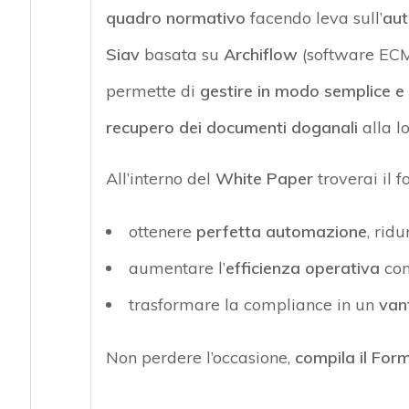
quadro normativo
facendo leva sull’
au
Siav
basata su
Archiflow
(software ECM 
permette di
gestire in modo semplice e 
recupero dei documenti doganali
alla l
All’interno del
White Paper
troverai il 
ottenere
perfetta automazione
, rid
aumentare l’
efficienza operativa
con
trasformare la compliance in un
van
Non perdere l’occasione,
compila il For