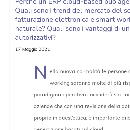
Perché un ERP cloud-based può agev
Quali sono i trend del mercato del so
fatturazione elettronica e smart wo
naturale? Quali sono i vantaggi di una
autorizzativi?
17 Maggio 2021
N
ella nuova normalità le persone 
working saranno molte di più ris
paradigma operativo coinciderà sia con 
aziende che con una revisione della dotaz
proprio in quest’ottica, è importante an
generazione basati sul cloud.