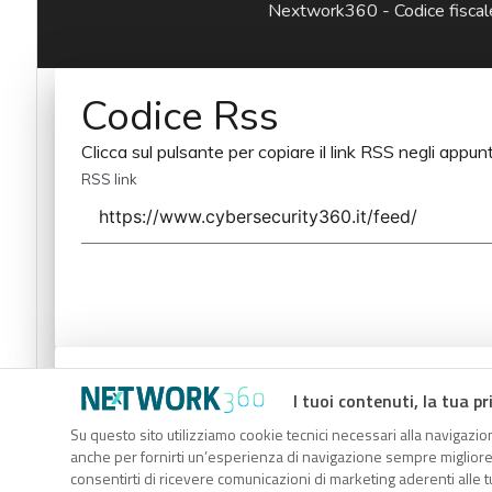
Nextwork360 - Codice fisc
Codice Rss
Clicca sul pulsante per copiare il link RSS negli appunt
RSS link
Codice Rss
I tuoi contenuti, la tua pr
Clicca sul pulsante per copiare il link RSS negli appunt
Su questo sito utilizziamo cookie tecnici necessari alla navigazion
anche per fornirti un’esperienza di navigazione sempre migliore, p
RSS link
consentirti di ricevere comunicazioni di marketing aderenti alle tu