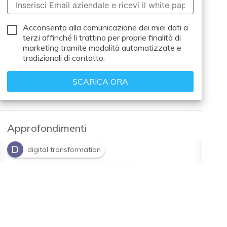
Acconsento alla comunicazione dei miei dati a
terzi
affinché li trattino per proprie finalità di
marketing tramite modalità automatizzate e
tradizionali di contatto.
Approfondimenti
D
digital transformation
P
Piano Nazionale Transizione 4.0
P
S
PNRR
smart manufacturing