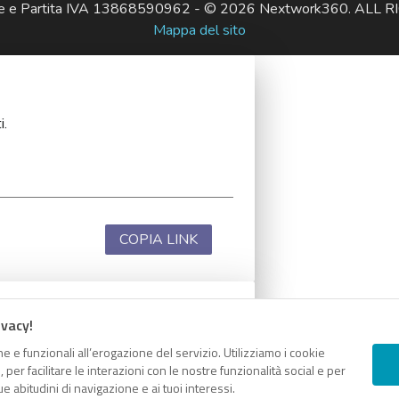
ale e Partita IVA 13868590962 - © 2026 Nextwork360. AL
Mappa del sito
i.
COPIA LINK
ivacy!
i.
e e funzionali all’erogazione del servizio. Utilizziamo i cookie
er facilitare le interazioni con le nostre funzionalità social e per
e abitudini di navigazione e ai tuoi interessi.