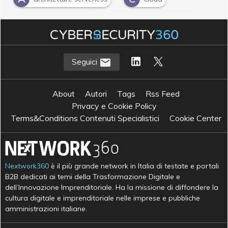
C
D
cloud migration
digital transformation
F
Function-as-a-Service
N
R
NetworkDigital360
Red Reply
Seguici
S
Sicurezza
About
Autori
Tags
Rss Feed
Privacy e Cookie Policy
Terms&Conditions Contenuti Specialistici
Cookie Center
Nextwork360
è il più grande network in Italia di testate e portali
B2B dedicati ai temi della Trasformazione Digitale e
dell’Innovazione Imprenditoriale. Ha la missione di diffondere la
cultura digitale e imprenditoriale nelle imprese e pubbliche
amministrazioni italiane.