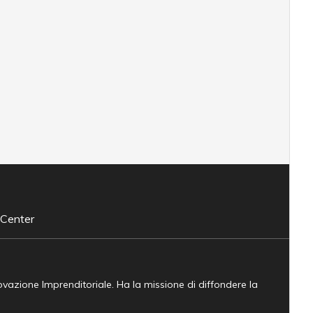
 Center
novazione Imprenditoriale. Ha la missione di diffondere la