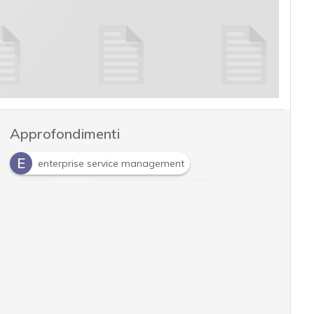
Approfondimenti
E
enterprise service management
E
I
ESM
IT Service Management
I
ITSM