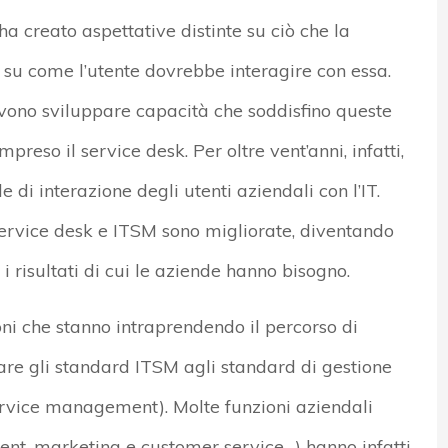
a creato aspettative distinte su ciò che la
 su come l’utente dovrebbe interagire con essa.
vono sviluppare capacità che soddisfino queste
mpreso il service desk. Per oltre vent’anni, infatti,
le di interazione degli utenti aziendali con l’IT.
service desk e ITSM sono migliorate, diventando
i risultati di cui le aziende hanno bisogno.
oni che stanno intraprendendo il percorso di
are gli standard ITSM agli standard di gestione
ervice management). Molte funzioni aziendali
nt, marketing e customer service…) hanno infatti