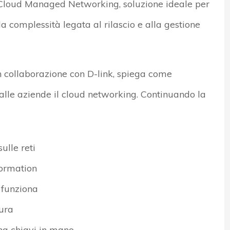
l Cloud Managed Networking, soluzione ideale per
la complessità legata al rilascio e alla gestione
n collaborazione con D-link, spiega come
 alle aziende il cloud networking. Continuando la
ulle reti
formation
 funziona
cura
ng chiavi in mano