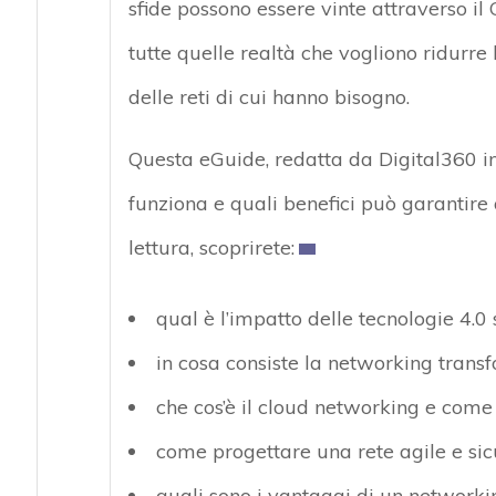
sfide possono essere vinte attraverso i
tutte quelle realtà che vogliono ridurre 
delle reti di cui hanno bisogno.
Questa eGuide, redatta da Digital360 i
funziona e quali benefici può garantire
lettura, scoprirete:
qual è l’impatto delle tecnologie 4.0 s
in cosa consiste la networking trans
che cos’è il cloud networking e come
come progettare una rete agile e si
quali sono i vantaggi di un networki