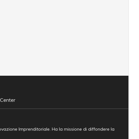
 Center
novazione Imprenditoriale. Ha la missione di diffondere la