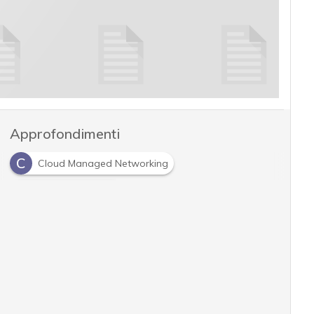
Approfondimenti
C
Cloud Managed Networking
C
cloud networking
D
digital transformation
N
networking transformation