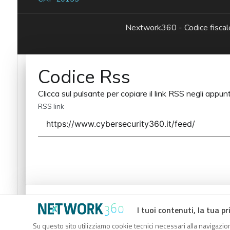
Nextwork360 - Codice fisc
Codice Rss
Clicca sul pulsante per copiare il link RSS negli appunt
RSS link
Codice Rss
I tuoi contenuti, la tua pr
Clicca sul pulsante per copiare il link RSS negli appunt
Su questo sito utilizziamo cookie tecnici necessari alla navigazion