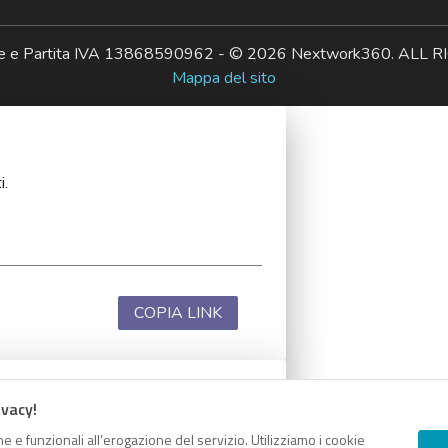
ale e Partita IVA 13868590962 - © 2026 Nextwork360. AL
Mappa del sito
i.
COPIA LINK
ivacy!
i.
e e funzionali all’erogazione del servizio. Utilizziamo i cookie