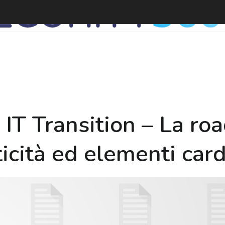
D
 IT Transition – La r
ticità ed elementi car