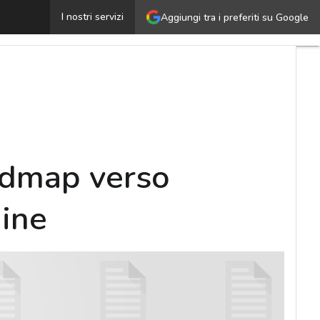
igital Business & IT Transition – La roadmap verso l’Hyb
I nostri servizi
Aggiungi tra i preferiti su Google
oadmap verso
dine