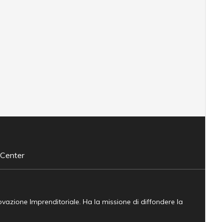
 Center
novazione Imprenditoriale. Ha la missione di diffondere la