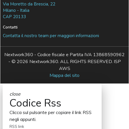
Via Moretto da Brescia, 22
Milano - Italia
CAP 20133
Contatti
Contatta il nostro team per maggiori informazioni
Nextwork360 - Codice fiscale e Partita IVA 13868590962
- © 2026 Nextwork360. ALL RIGHTS RESERVED. ISP
AWS
Mappa del sito
close
Codice Rss
Clicca sul pulsante per copiare il link RSS
negli appunti.
RSS link