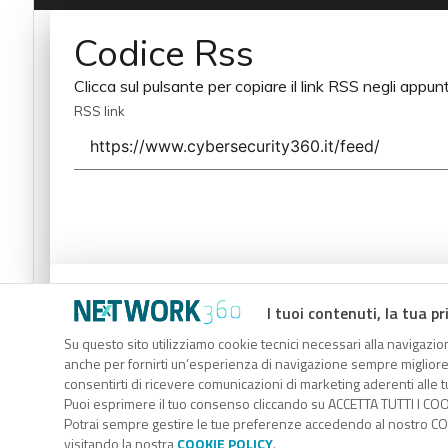
Codice Rss
Clicca sul pulsante per copiare il link RSS negli appunt
RSS link
Codice Rss
I tuoi contenuti, la tua pr
Clicca sul pulsante per copiare il link RSS negli appunt
Su questo sito utilizziamo cookie tecnici necessari alla navigazion
anche per fornirti un’esperienza di navigazione sempre migliore, p
RSS link
consentirti di ricevere comunicazioni di marketing aderenti alle tu
Puoi esprimere il tuo consenso cliccando su ACCETTA TUTTI I COO
Potrai sempre gestire le tue preferenze accedendo al nostro COO
visitando la nostra
COOKIE POLICY
.