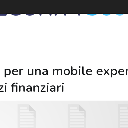
D
e per una mobile expe
i finanziari