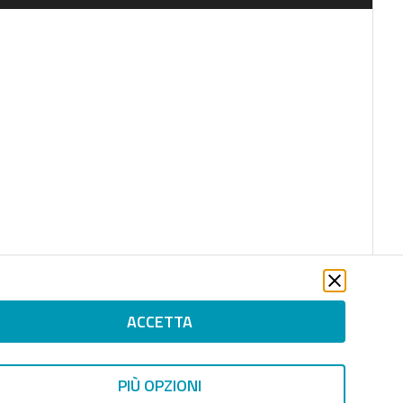
ACCETTA
file_download
PIÙ OPZIONI