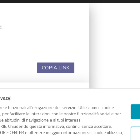
i.
COPIA LINK
ivacy!
i.
e e funzionali all’erogazione del servizio. Utilizziamo i cookie
er facilitare le interazioni con le nostre funzionalità social e per
e abitudini di navigazione e ai tuoi interessi.
KIE. Chiudendo questa informativa, continui senza accettare.
KIE CENTER e ottenere maggiori informazioni sui cookie utilizzati,