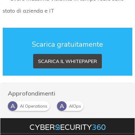
stato di azienda e IT
Scarica gratuitamente
SCARICA IL WHITEPAPER
Approfondimenti
A
A
AI Operations
AIOps
A
T
automazione
time to market