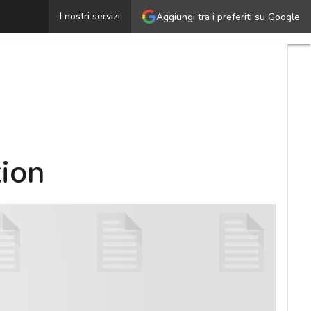
DataSheet – LAB Management Automation
I nostri servizi
Aggiungi tra i preferiti su Google
Ultimi
articoli
Cybersecurity
Nazionale
Malware
e
attacchi
ion
Norme e
adeguamenti
Soluzioni
aziendali
Cultura
cyber
News,
attualità