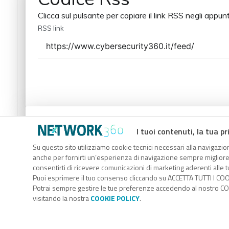
Clicca sul pulsante per copiare il link RSS negli appunt
RSS link
Codice Rss
I tuoi contenuti, la tua pr
Clicca sul pulsante per copiare il link RSS negli appunt
Su questo sito utilizziamo cookie tecnici necessari alla navigazion
anche per fornirti un’esperienza di navigazione sempre migliore, p
RSS link
consentirti di ricevere comunicazioni di marketing aderenti alle tu
Puoi esprimere il tuo consenso cliccando su ACCETTA TUTTI I COO
Potrai sempre gestire le tue preferenze accedendo al nostro COO
visitando la nostra
COOKIE POLICY
.