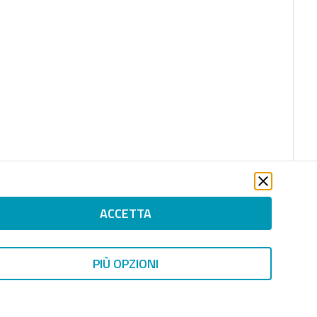
ACCETTA
file_download
PIÙ OPZIONI