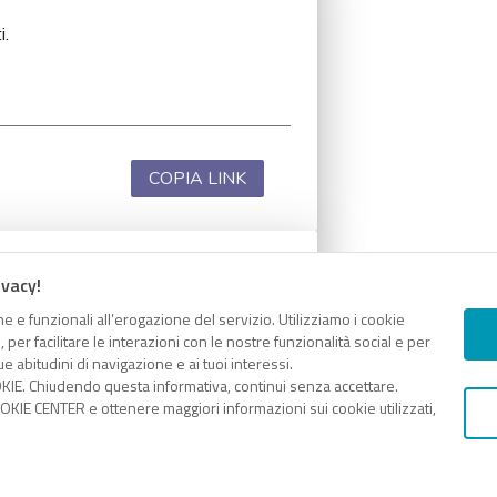
i.
COPIA LINK
ivacy!
i.
e e funzionali all’erogazione del servizio. Utilizziamo i cookie
er facilitare le interazioni con le nostre funzionalità social e per
e abitudini di navigazione e ai tuoi interessi.
KIE. Chiudendo questa informativa, continui senza accettare.
KIE CENTER e ottenere maggiori informazioni sui cookie utilizzati,
COPIA LINK