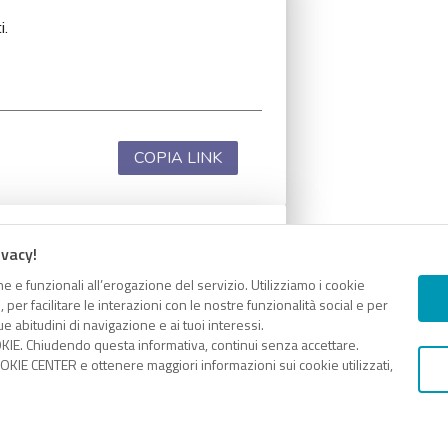
i.
COPIA LINK
ivacy!
i.
e e funzionali all’erogazione del servizio. Utilizziamo i cookie
er facilitare le interazioni con le nostre funzionalità social e per
e abitudini di navigazione e ai tuoi interessi.
KIE. Chiudendo questa informativa, continui senza accettare.
KIE CENTER e ottenere maggiori informazioni sui cookie utilizzati,
COPIA LINK