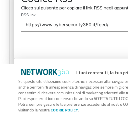
Clicca sul pulsante per copiare il link RSS negli appunt
RSS link
Codice Rss
I tuoi contenuti, la tua pr
Clicca sul pulsante per copiare il link RSS negli appunt
Su questo sito utilizziamo cookie tecnici necessari alla navigazion
anche per fornirti un’esperienza di navigazione sempre migliore, p
RSS link
consentirti di ricevere comunicazioni di marketing aderenti alle tu
Puoi esprimere il tuo consenso cliccando su ACCETTA TUTTI I COO
Potrai sempre gestire le tue preferenze accedendo al nostro COO
visitando la nostra
COOKIE POLICY
.