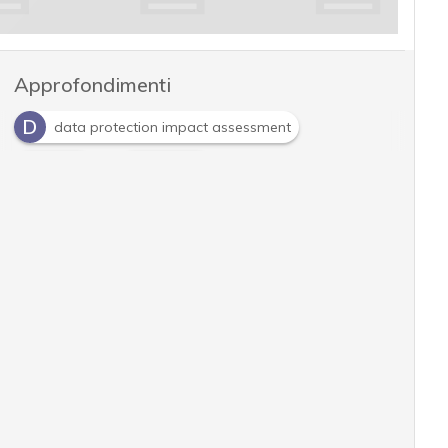
Approfondimenti
D
data protection impact assessment
G
P
gdpr
privacy