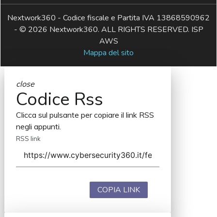
Nextwork360 - Codice fiscale e Partita IVA 13868590962
- © 2026 Nextwork360. ALL RIGHTS RESERVED. ISP
AWS
Mappa del sito
close
Codice Rss
Clicca sul pulsante per copiare il link RSS
negli appunti.
RSS link
COPIA LINK