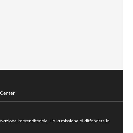
 Center
novazione Imprenditoriale. Ha la missione di diffondere la