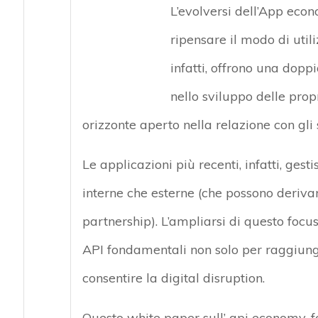
L’evolversi dell’App econ
ripensare il modo di util
infatti, offrono una dopp
nello sviluppo delle prop
orizzonte aperto nella relazione con gli 
Le applicazioni più recenti, infatti, gest
interne che esterne (che possono deriv
partnership). L’ampliarsi di questo focus
API fondamentali non solo per raggiunge
consentire la digital disruption.
Questo white paper sull’ api economy, f