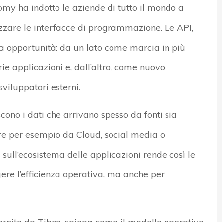
omy ha indotto le aziende di tutto il mondo a
izzare le interfacce di programmazione. Le API,
ia opportunità: da un lato come marcia in più
rie applicazioni e, dall’altro, come nuovo
sviluppatori esterni.
iscono i dati che arrivano spesso da fonti sia
are per esempio da Cloud, social media o
 sull’ecosistema delle applicazioni rende così le
re l’efficienza operativa, ma anche per
ornito da Tibco, spiega come il modello operativo