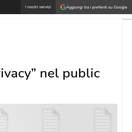
al Nist le guideline su “Security and Privacy” nel publi
I nostri servizi
Aggiungi tra i preferiti su Google
ivacy” nel public