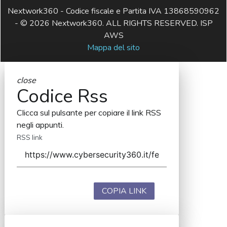
Nextwork360 - Codice fiscale e Partita IVA 13868590962
- © 2026 Nextwork360. ALL RIGHTS RESERVED. ISP
AWS
Mappa del sito
close
Codice Rss
Clicca sul pulsante per copiare il link RSS
negli appunti.
RSS link
COPIA LINK