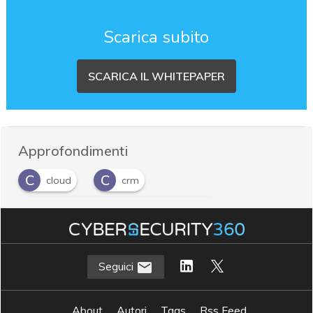
Scarica subito
SCARICA IL WHITEPAPER
Approfondimenti
C
C
cloud
crm
C
Customer Relationship Management
C
customer satisfaction
Seguici
About
Autori
Tags
Rss Feed