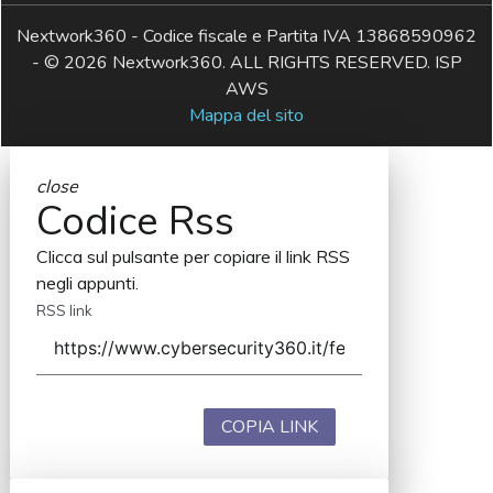
Nextwork360 - Codice fiscale e Partita IVA 13868590962
- © 2026 Nextwork360. ALL RIGHTS RESERVED. ISP
AWS
Mappa del sito
close
Codice Rss
Clicca sul pulsante per copiare il link RSS
negli appunti.
RSS link
COPIA LINK