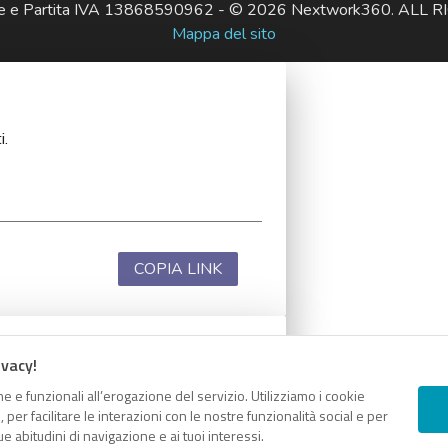
ale e Partita IVA 13868590962 - © 2026 Nextwork360. AL
Mappa del sito
i.
COPIA LINK
ivacy!
i.
e e funzionali all’erogazione del servizio. Utilizziamo i cookie
er facilitare le interazioni con le nostre funzionalità social e per
e abitudini di navigazione e ai tuoi interessi.