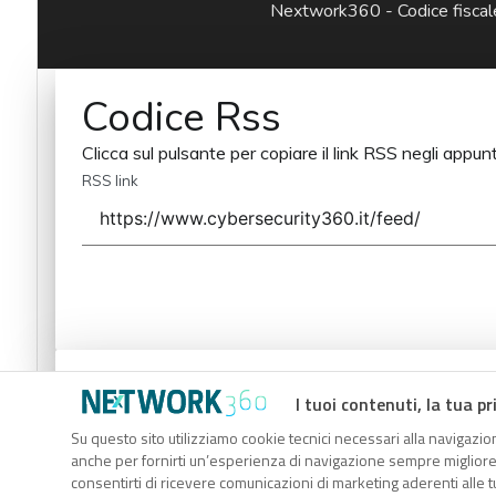
Nextwork360 - Codice fisc
Codice Rss
Clicca sul pulsante per copiare il link RSS negli appunt
RSS link
Codice Rss
I tuoi contenuti, la tua pr
Clicca sul pulsante per copiare il link RSS negli appunt
Su questo sito utilizziamo cookie tecnici necessari alla navigazion
anche per fornirti un’esperienza di navigazione sempre migliore, p
RSS link
consentirti di ricevere comunicazioni di marketing aderenti alle tu