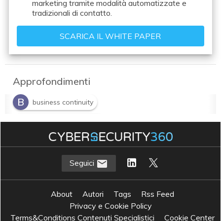
marketing tramite modalità automatizzate e
tradizionali di contatto.
Approfondimenti
B
business continuity
E
employee experience
H
S
Hybrid workplace
smart working
U
Unified Communications & Collaboration
Seguici
About
Autori
Tags
Rss Feed
Privacy e Cookie Policy
Terms&Conditions Contenuti Specialistici
Cookie Center