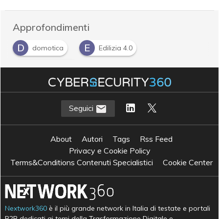
Approfondimenti
D
E
domotica
Edilizia 4.0
S
Smart Health
Seguici
About
Autori
Tags
Rss Feed
Privacy e Cookie Policy
Terms&Conditions Contenuti Specialistici
Cookie Center
Nextwork360
è il più grande network in Italia di testate e portali
B2B dedicati ai temi della Trasformazione Digitale e