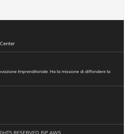
 Center
novazione Imprenditoriale. Ha la missione di diffondere la
L RIGHTS RESERVED. ISP AWS