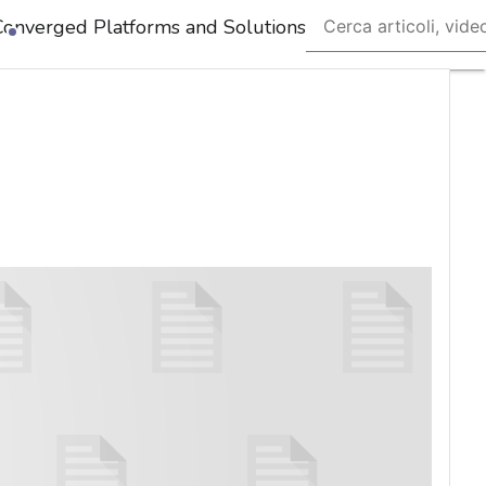
Converged Platforms and Solutions
Ultimi
articoli
Cybersecurity
Nazionale
Malware
e
attacchi
Norme e
adeguamenti
Soluzioni
aziendali
Cultura
cyber
News,
attualità