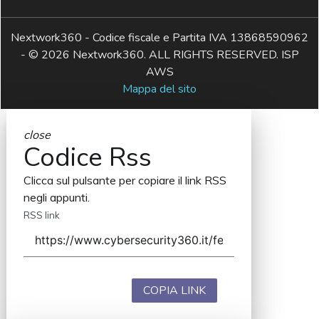
Nextwork360 - Codice fiscale e Partita IVA 13868590962
- © 2026 Nextwork360. ALL RIGHTS RESERVED. ISP
AWS
Mappa del sito
close
Codice Rss
Clicca sul pulsante per copiare il link RSS
negli appunti.
RSS link
COPIA LINK