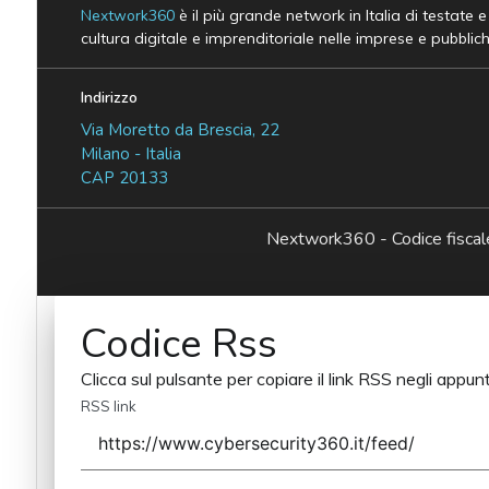
Nextwork360
è il più grande network in Italia di testate 
cultura digitale e imprenditoriale nelle imprese e pubblic
Indirizzo
Via Moretto da Brescia, 22
Milano - Italia
CAP 20133
Nextwork360 - Codice fisc
Codice Rss
Clicca sul pulsante per copiare il link RSS negli appunt
RSS link