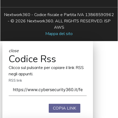
Nextwork360 - Codice fiscale e Partita IVA 13868590962
- © 2026 Nextwork360. ALL RIGHTS RESERVED. ISP
AWS
Mappa del sito
close
Codice Rss
Clicca sul pulsante per copiare il link RSS
negli appunti.
RSS link
COPIA LINK