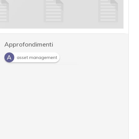
Approfondimenti
A
asset management
G
gestione delle risorse aziendali
I
Industrial Internet of Things